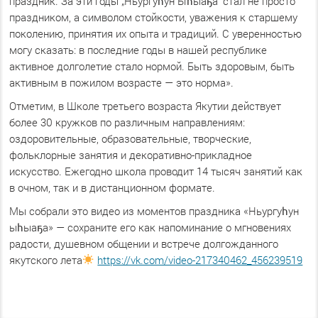
праздник. За эти годы „Ньургуһун Ыһыаҕа“ стал не просто
праздником, а символом стойкости, уважения к старшему
поколению, принятия их опыта и традиций. С уверенностью
могу сказать: в последние годы в нашей республике
активное долголетие стало нормой. Быть здоровым, быть
активным в пожилом возрасте — это норма».
Отметим, в Школе третьего возраста Якутии действует
более 30 кружков по различным направлениям:
оздоровительные, образовательные, творческие,
фольклорные занятия и декоративно-прикладное
искусство. Ежегодно школа проводит 14 тысяч занятий как
в очном, так и в дистанционном формате.
Мы собрали это видео из моментов праздника «Ньургуһун
ыһыаҕа» — сохраните его как напоминание о мгновениях
радости, душевном общении и встрече долгожданного
якутского лета
https://vk.com/video-217340462_456239519