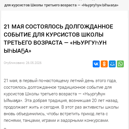
для курсистов Школы третьего возраста — «Ньургуһун Ыһыаҕа»
21 МАЯ СОСТОЯЛОСЬ ДОЛГОЖДАННОЕ
СОБЫТИЕ ДЛЯ КУРСИСТОВ ШКОЛЫ
ТРЕТЬЕГО ВОЗРАСТА — «НЬУРГУҺУН
ЫҺЫАҔА»
Опубликовано: 26.05.2026
21 мая, в первый по-настоящему летний день этого года,
состоялось долгожданное традиционное событие для
курсистов Школы третьего возраста — «Ньургуһун
Ыһыаҕа». Эта добрая традиция, возникшая 20 лет назад,
продолжает жить и сегодня. В этот раз активисты школы
вновь объединились, чтобы встретить приход лета с
песнями, танцами, играми и задорными конкурсами.