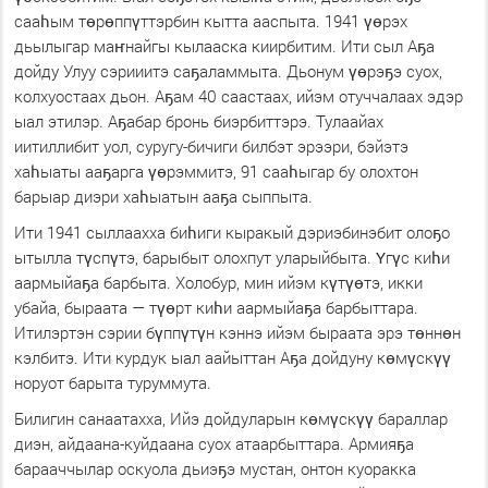
сааһым төрөппүттэрбин кытта ааспыта. 1941 үөрэх
дьылыгар маҥнайгы кылааска киирбитим. Ити сыл Аҕа
дойду Улуу сэрииитэ саҕаламмыта. Дьонум үөрэҕэ суох,
колхуостаах дьон. Аҕам 40 саастаах, ийэм отуччалаах эдэр
ыал этилэр. Аҕабар бронь биэрбиттэрэ. Тулаайах
иитиллибит уол, суругу-бичиги билбэт эрээри, бэйэтэ
хаһыаты ааҕарга үөрэммитэ, 91 сааһыгар бу олохтон
барыар диэри хаһыатын ааҕа сыппыта.
Ити 1941 сыллаахха биһиги кыракый дэриэбинэбит олоҕо
ытылла түспүтэ, барыбыт олохпут уларыйбыта. Үгүс киһи
аармыйаҕа барбыта. Холобур, мин ийэм күтүөтэ, икки
убайа, быраата — түөрт киһи аармыйаҕа барбыттара.
Итилэртэн сэрии бүппүтүн кэннэ ийэм быраата эрэ төннөн
кэлбитэ. Ити курдук ыал аайыттан Аҕа дойдуну көмүскүү
норуот барыта туруммута.
Билигин санаатахха, Ийэ дойдуларын көмүскүү бараллар
диэн, айдаана-куйдаана суох атаарбыттара. Армияҕа
барааччылар оскуола дьиэҕэ мустан, онтон куоракка