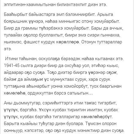
эппитинэн-хааммытынан билиэхтээхпит диэн этэ.
Бааһырбыт байыастарга эмп бэлэмниирбит. Арыыга
боярышник үүнэрэ, наһаа минньигэс отону хомуйарбыт.
Биир да граммы түһэрбэккэ хомуйарбыт. Бары да аччык,
тулаайах оҕолор буоллахпыт, биири эмэ сиэри гыннахха,
ньиэмэс, фашист курдук көрөллөрө. Отонун туттараллар
этэ.
Итини таһынан, оскуолаҕа бэрээдэк наһаа кытаанах этэ.
1941-45 сылга диэри биир да охсуһар уол, этиһэр кыыс,
айдаарар оҕо суоҕа. Тоҕо диэтэр бииргэ үөрэнэр оҕоҥ,
бэйэҥ да аймаҕыҥ үс муннуктаах сурук, хара сурук
туттаҕына аһынарбыт уонна хомойорбут, туох бааргынан
көмөлөһө, ордуккуттан бэрсэ сатыыгын…
Аны дьоммутугар, сэрииһиттэргэ итии таҥас тигэрбит,
үтүлүк, бэргэһэ. Үксүн куобах тириитин имитэн, куобах
үтүлүк, куобах бэргэһэ тигэллэригэр көмөлөһөрбүт.
Барыта кыайыы туһугар диэн буолара. Түмсэн олорон
оонньуур, кэпсэтэр, оҕо оҕо курдук мэниктиир диэн суоҕа.