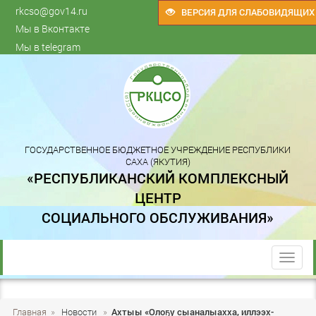
rkcso@gov14.ru
ВЕРСИЯ ДЛЯ СЛАБОВИДЯЩИХ
Мы в Вконтакте
Мы в telegram
ГОСУДАРСТВЕННОЕ БЮДЖЕТНОЕ УЧРЕЖДЕНИЕ РЕСПУБЛИКИ
САХА (ЯКУТИЯ)
«РЕСПУБЛИКАНСКИЙ КОМПЛЕКСНЫЙ
ЦЕНТР
СОЦИАЛЬНОГО ОБСЛУЖИВАНИЯ»
trk
Главная
»
Новости
»
Ахтыы «Олоҕу сыаналыахха, иллээх-