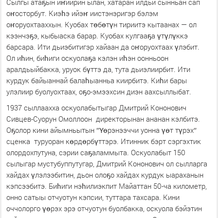
Сылгы атаҕын иҥиирин ылан, хатаран илдьи сынньан сап
оҥосторбут. Киэһэ ийэҥ иистэнэригэр бэлэм
оҥоруохтааххын. Куобах төбөтүн тириитэ кытаанах — ол
кээнчэҕэ, кыбыаска барар. Куобах кулгааҕа үтүлүккэ
барсара. Ити дьиэбитигэр хайаан да оҥоруохтаах үлэбит.
Ол иһин, биһиги оскуолаҕа кэлэн иһэн оонньоон
аралдьыйбакка, уруок бүттэ да, тута дьиэлиирбит. Ити
курдук байыаннай балаһыанньа киирбитэ. Киһи бары
улэлиир буолуохтаах, оҕо-эмээхсин диэн аахсыллыбат.
1937 сыллаахха оскуолабытыгар Дмитрий Кононович
Сивцев-Суорун Омоллоон директорынан ананан кэлбитэ.
Оҕолор кини айымньытын ″Үөрэнээччи уонна үөт түрэх″
сценка туруоран көрдөрбүттэрэ. Итинник бэрт сэргэхтик
олордохпутуна, сэрии саҕаламмыта. Оскуолабыт 150
сылыгар мустубуппутугар, Дмитрий Кононович ол сылларга
хайдах үлэлээбитин, дьон олоҕо хайдах курдук ыараханын
кэпсээбитэ. Биһиги нэһилиэкпит Майаттан 50-ча километр,
онно сатыы отчуотун кэпсии, туттара тахсара. Кини
оччолорго үөрэх эрэ отчуотун буолбакка, оскуола бэйэтин