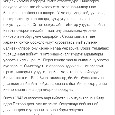
хайдах көрүнэ олорорун эмиэ отчуоттуура. Оччолорго
оскуола халааҥка оһохтоох этэ. Үөрэнээччилэр мас
бэлэмнээн саһаанныыллара. Үгүс оҕо моҕотойдууллара,
ол тириитин туттараллара, кутуругун ахсаанынан
отчуоттууллара. Онтон оскуолабыт иһигэр учууталларбыт
каарта оҥорон ыйаабыттара, ону сарсыарда үөрэнэ
киирэргэ көрбүтүнэн киирэрбит. Сэрии хаамыытын
харанан, онтон босхоломмут куораттары кыһылынан
бэлиэтииллэрэ, ону көрөн наһаа үөрэрбит. Сэрии темалаах
″Священная война″, ″Интернационал″ курдук ырыалары
үөрэтэн ыллыырбыт. Переменаҕа хаама сылдьан үөрэтэр
буоларбыт. Оччотоҕу тыа оҕолоро нууччалыы билбэппит,
ырыа тылларын учууталларбыт үөрэтэллэр, нойосуус
билиэхтээхпит. Бэрэбиэркэлииллэр, билбит буоллаххына
дьиэлиигин, билбэтэх буоллаххына хаһан билиэххэр диэри,
киэһэ хараҥарыар да диэри олороҕун…
Онтон 1943 сыллаахха аармыйаттан контузияланан биир
эдэр Петров диэн уол кэлбитэ. Оскуолаҕа байыаннай
дьыала диэни үөрэппитэ, онон бары оскуола