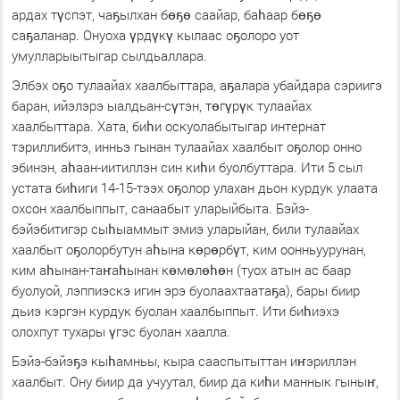
ардах түспэт, чаҕылхан бөҕө саайар, баһаар бөҕө
саҕаланар. Онуоха үрдүкү кылаас оҕолоро уот
умулларыытыгар сылдьаллара.
Элбэх оҕо тулаайах хаалбыттара, аҕалара убайдара сэриигэ
баран, ийэлэрэ ыалдьан-сүтэн, төгүрүк тулаайах
хаалбыттара. Хата, биһи оскуолабытыгар интернат
тэриллибитэ, инньэ гынан тулаайах хаалбыт оҕолор онно
эбинэн, аһаан-иитиллэн син киһи буолбуттара. Ити 5 сыл
устата биһиги 14-15-тээх оҕолор улахан дьон курдук улаата
охсон хаалбыппыт, санаабыт уларыйбыта. Бэйэ-
бэйэбитигэр сыһыаммыт эмиэ уларыйан, били тулаайах
хаалбыт оҕолорбутун аһына көрөрбүт, ким оонньуурунан,
ким аһынан-таҥаһынан көмөлөһөн (туох атын ас баар
буолуой, лэппиэскэ игин эрэ буолаахтаатаҕа), бары биир
дьиэ кэргэн курдук буолан хаалбыппыт. Ити биһиэхэ
олохпут тухары үгэс буолан хаалла.
Бэйэ-бэйэҕэ кыһамньы, кыра сааспытыттан иҥэриллэн
хаалбыт. Ону биир да учуутал, биир да киһи маннык гыныҥ,