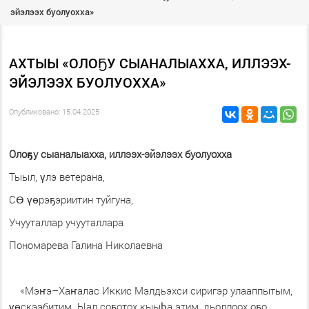
эйэлээх буолуохха»
АХТЫЫ «ОЛОҔУ СЫАНАЛЫАХХА, ИЛЛЭЭХ-
ЭЙЭЛЭЭХ БУОЛУОХХА»
Опубликовано: 15.04.2025
Олоҕу сыаналыахха, иллээх-эйэлээх буолуохха
Тыыл, үлэ ветерана,
СӨ үөрэҕэриитин туйгуна,
Учууталлар учууталлара
Пономарева Галина Николаевна
«Мэҥэ–Хаҥалас Иккис Мэлдьэхси сиригэр улааппытым,
үөскээбитим. Ыал соҕотох кыыһа этим, дьоллоох оҕо