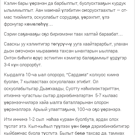
Кэлин бары үөрэнэн да барбыппыт, буолуохтааҕын курдук
ылыммыппыт. Аан маҥнай үлэбитин оҥоруохтаахпыт — от-
мас тиэйиитэ, оскуолабыт сорудаҕа, үөрэхпит, үлэ
фронугар көмөлөһүү…
Сэрии саҕанааҕы оҕо бириэмэни таах халтай бараабат…
Сааскы уу кэлиитигэр төгүрүччү ууга хаайтарарбыт, улахан
дьон оҥочонон мырааҥҥа тахсан ынахтарын ыыллара.
Онтон биһиги өрүс эстиитин кэмигэр балаҕаммыт үрдүгэр
3-4 күн олорорбут.
Кырдалга 10-ча ыал олороро, ″Сардаҥа″ колхуос киинэ
буолан, 7 кылаастаах оскуолалаах этибит. Ол
оскуолабытыгар Дьаҥхаады, Суотту нэһилиэктэриттэн,
итиэннэ чугастыы сытар дэриэбинэлэртэн 5-7 кылаас
үөрэнээччилэрэ хайа ыалга баталларынан олорон
үөрэнэллэрэ. Арыый улааттаҕына, 100-чэ оҕо үөрэнэрэ.
Ити иннинэ 1-2 сыл наһаа кураан буолбута, ардах олох
түспэт этэ. Кып-кыһыл түүлээх үөн бөҕө дэриэбинэбитигэр
кыйбаҥнас буола түспутэ. Былыт бөҕө тахсар да, таммах