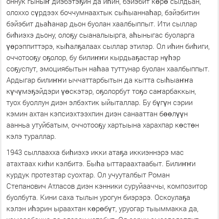
оннук гыныҥ диэбэтэҕин да иһин, бэйэбит көрө сылдьан,
олоххо сүрдээх боччумнаахтык сыһыаннаһар, бэйэбитин
бэйэбит дьаһанар дьон буолан хаалбыппыт. Ити сыллар
биһиэхэ дьону, олоҕу сыаналыырга, аһыныгас буоларга
үөрэппиттэрэ, кыһалҕалаах сыллар этилэр. Ол иһин биһиги,
оччотооҕу оҕолор, бу билиҥҥи кырдьаҕастар нүһэр
соҕуспут, эмоциябытын наһаа туттунар буолан хаалбыппыт.
Ардыгар билиҥҥи ыччаттарбытын да кытта сыһыаҥҥа
күчүмэҕэйдэри үөскэтэр, оҕолорбут тоҕо саҥарбаккын,
туох буоллун диэн элбэхтик ыйыталлар. Бу бүгүн сэрии
кэмин ахтан кэпсиэхтээхпин диэн санааттан бөөлүүн
аанньа утуйбатым, оччотооҕу хартыына харахпар көстөн
кэлэ тураллар.
1943 сыллаахха биһиэхэ икки атаҕа иккиэннэрэ мас
атахтаах киһи кэлбитэ. Быһа ыттараахтаабыт. Билиҥҥи
курдук протезтар суохтар. Ол учууталбыт Роман
Степанович Атласов диэн кэнники суруйааччы, композитор
буолбута. Кини саха тылын урогун биэрэрэ. Оскоулаҕа
кэлэн иһэрин ыраахтан көрөбүт, уруогар тыыммакка да,