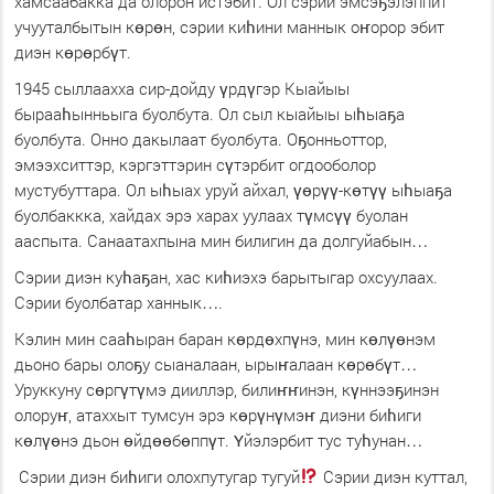
хамсаабакка да олорон истэбит. Ол сэрии эмсэҕэлэппит
учууталбытын көрөн, сэрии киһини маннык оҥорор эбит
диэн көрөрбүт.
1945 сыллаахха сир-дойду үрдүгэр Кыайыы
бырааһынньыга буолбута. Ол сыл кыайыы ыһыаҕа
буолбута. Онно дакылаат буолбута. Оҕонньоттор,
эмээхситтэр, кэргэттэрин сүтэрбит огдооболор
мустубуттара. Ол ыһыах уруй айхал, үөрүү-көтүү ыһыаҕа
буолбаккка, хайдах эрэ харах уулаах түмсүү буолан
ааспыта. Санаатахпына мин билигин да долгуйабын…
Сэрии диэн куһаҕан, хас киһиэхэ барытыгар охсуулаах.
Сэрии буолбатар ханнык….
Кэлин мин сааһыран баран көрдөхпүнэ, мин көлүөнэм
дьоно бары олоҕу сыаналаан, ырыҥалаан көрөбүт…
Уруккуну сөргүтүмэ дииллэр, билиҥҥинэн, күннээҕинэн
олоруҥ, атаххыт тумсун эрэ көрүнүмэҥ диэни биһиги
көлүөнэ дьон өйдөөбөппүт. Үйэлэрбит тус туһунан…
Сэрии диэн биһиги олохпутугар тугуй
Сэрии диэн куттал,