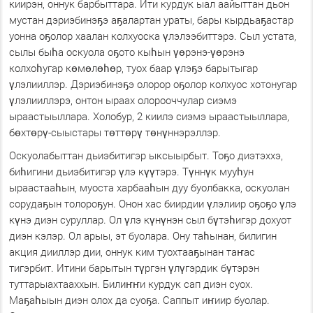
киирэн, оннук барбыттара. Ити курдук ыал аайыттан дьон
мустан дэриэбинэҕэ аҕалартан ураты, бары кырдьаҕастар
уонна оҕолор хаалан колхуоска үлэлээбиттэрэ. Сыл устата,
сылы быһа оскуола оҕото кыһын үөрэнэ-үөрэнэ
колхоһугар көмөлөһөр, туох баар үлэҕэ барытыгар
үлэлииллэр. Дэриэбинэҕэ олорор оҕолор колхуос хотонугар
үлэлииллэрэ, онтон ыраах олорооччулар сиэмэ
ыраастыыллара. Холобур, 2 киилэ сиэмэ ыраастыыллара,
бөхтөрү-сыыстары төттөрү төнүннэрэллэр.
Оскуолабыттан дьиэбитигэр ыксыырбыт. Тоҕо диэтэххэ,
биһигини дьиэбитигэр үлэ күүтэрэ. Түннүк мууһун
ыраастааһын, муоста харбааһын дуу буолбакка, оскуолан
сорудаҕын толороҕун. Онон хас биирдии үлэлиир оҕоҕо үлэ
күнэ диэн суруллар. Ол үлэ күнүнэн сыл бүтэһигэр дохуот
диэн кэлэр. Ол арыы, эт буолара. Ону таһынан, билигин
акция дииллэр дии, оннук ким туохтааҕынан таҥас
тигэрбит. Итини барытын түргэн үлүгэрдик бүтэрэн
туттарыахтааххын. Билиҥҥи курдук сап диэн суох.
Маҕаһыын диэн олох да суоҕа. Саппыт иҥиир буолар.