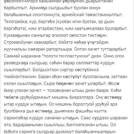
үөрэнээччилэрэ байыаннай үөрэҕинэн дьарыктанан
барбыппыт. Армияҕа сылдьыбыт буолан оннук
балаһыанньа олохтоммута, армейскай таҥастаммыппыт.
Телогрейка, кур, бэргэһэ (куобах игин буотах, эр дьон
бэргэһэтэ), ким этэрбэстээх, ким хаатыҥкалаах буоларбыт.
Кумааҕынан санныгар эпилиэт оҥостон тиктэҕин.
Строевойунан хаамарбыт, бэйэтэ наһаа үчүгэйдик
нууччалыы саҥаран рапортыыра. Онтон зачет туттарарбыт.
Саамай ыарахана ″ползти по-пластунски″ диэн. Онно олох
разведкаҕа сылдьар, саһан барар саллааттар курдук
сыылларбыт. Болдьохтоох сиргэр көстүбэккэ
тиийиэхтээххин. Баран иһэн көстүбүт буоллаххына, хаттаан
кэлэн сыыллаҕын. Сыра бөҕөнөн зачет ыларбыт. Өссө
биир улахан зачет — тозовканан ытыы диэн баара. Киһи
төбөтө уруһуйдаммыт мишень биэрэллэрэ. Ону өстөөҕү
ытар курдук ытаҕын. Ол мишень боростуой уруһуй эрэ
буолбакка дьэ өстөөҕү, дьиҥнээх фашиһы кытта
сэриилэһэр курдук сананан ытаҕын. Саас сүрдээх ыарахан
этэ, бадараанынан сыыллыы, бинтиэпкэнэн ытыы. Ол
биһиги сэриигэ сылдьар дьоммут балаһыанньаларын