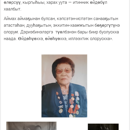
өлөрсүү, кыргыһыы, харах уута — итинник өйдөбүл
хаалбыт.
Аймах аймаҕынан булсан, кэпсэтэн-испэтэн санааҕытын
атастаһан, дууһаҕытын, эккитин-хааҥҥытын бөҕөргүтүнэ
олоруҥ. Дэриэбинэлэргэ түөлбэнэн бары биир буолуохха
наада. Өйдөһүөххэ, өйөһүөххэ, иллээхтик олоруохха».