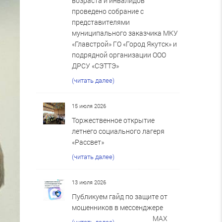
возраста и инвалидов
проведено собрание с
представителями
муниципального заказчика МКУ
«Главстрой» ГО «Город Якутск» и
подрядной организации ООО
ДРСУ «СЭТТЭ»
(читать далее)
15 июля 2026
Торжественное открытие
летнего социального лагеря
«Рассвет»
(читать далее)
13 июля 2026
Публикуем гайд по защите от
мошенников в мессенджере
MAX
(читать далее)