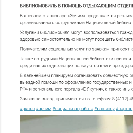
БИБЛИОМОБИЛЬ В ПОМОЩЬ ОТДЫХАЮЩИМ ОТДЕЛЕ
В дневном стационаре «Эрчим» продолжается реализа
организованного сотрудниками Национальной библиоте
Услугами библиомобиля могут воспользоваться гражда
здоровью самостоятельно не могут посещать библиот
Получателям социальных услуг по заявкам приносят кн
Также сотрудники Национальной библиотеки приносят
среди наших отдыхающих пользуются книги про здоро
В дальнейшем планируем организовать совместную ра
выездной помощи по оформлению государственных и 
РФ» и регионального портала «Е-Якутия», а также ины
Заявки на выезд принимаются по телефону: 8 (4112) 45
#ркцсо
#эрчим
#социальнаяработа
#нашипсу
#партн