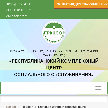
rkcso@gov14.ru
ВЕРСИЯ ДЛЯ СЛАБОВИДЯЩИХ
Мы в Вконтакте
Мы в telegram
ГОСУДАРСТВЕННОЕ БЮДЖЕТНОЕ УЧРЕЖДЕНИЕ РЕСПУБЛИКИ
САХА (ЯКУТИЯ)
«РЕСПУБЛИКАНСКИЙ КОМПЛЕКСНЫЙ
ЦЕНТР
СОЦИАЛЬНОГО ОБСЛУЖИВАНИЯ»
trk
Главная
»
Новости
»
Елочные игрушки руками наших