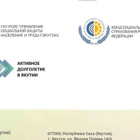
утия)
677009, Республика Саха (Якутия),
г. Якутск, ул. Федора Попова 14/6