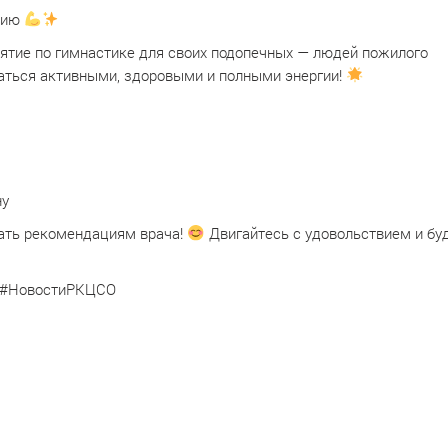
етию
ятие по гимнастике для своих подопечных — людей пожилого
ваться активными, здоровыми и полными энергии!
ну
вать рекомендациям врача!
Двигайтесь с удовольствием и бу
а #НовостиРКЦСО