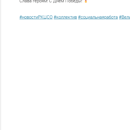
Слава героям! С Днём Победы!
#новостиРКЦСО
#коллектив
#социальнаяработа
#Вел