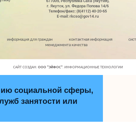
677009, Республика Саха (Якутия),
г. Якутск, ул. Федора Попова 14/6
Телефон/факс: (8(4112) 40-20-65
E-mail: rkcso@gov14.ru
информация для граждан
контактная информация
сис
менеджмента качества
САЙТ СОЗДАН:
ООО "ЭЙФОС"
. ИНФОРМАЦИОННЫЕ ТЕХНОЛОГИИ
нию социальной сферы,
ужб занятости или