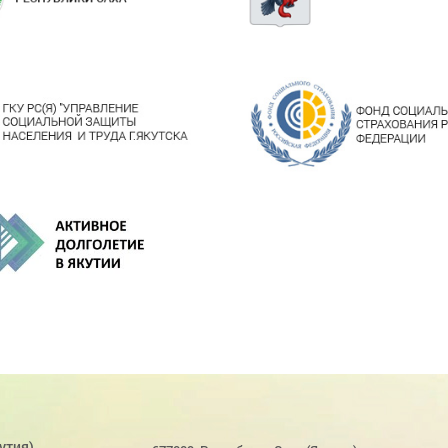
утия)