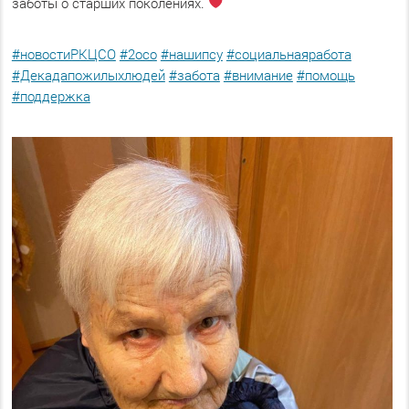
заботы о старших поколениях.
#новостиРКЦСО
#2осо
#нашипсу
#социальнаяработа
#Декадапожилыхлюдей
#забота
#внимание
#помощь
#поддержка