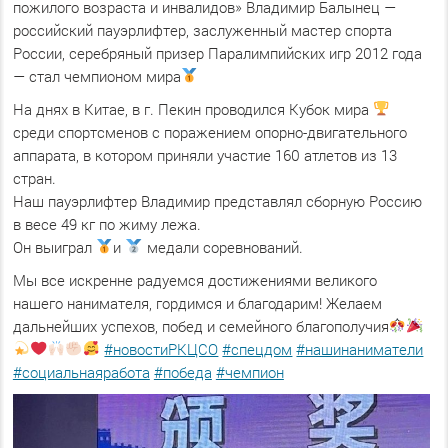
пожилого возраста и инвалидов» Владимир Балынец —
российский пауэрлифтер, заслуженный мастер спорта
России, серебряный призер Паралимпийских игр 2012 года
— стал чемпионом мира
На днях в Китае, в г. Пекин проводился Кубок мира
среди спортсменов с поражением опорно-двигательного
аппарата, в котором приняли участие 160 атлетов из 13
стран.
Наш пауэрлифтер Владимир представлял сборную Россию
в весе 49 кг по жиму лежа.
Он выиграл
и
медали соревнований.
Мы все искренне радуемся достижениями великого
нашего нанимателя, гордимся и благодарим! Желаем
дальнейших успехов, побед и семейного благополучия
#новостиРКЦСО
#спецдом
#нашинаниматели
#социальнаяработа
#победа
#чемпион