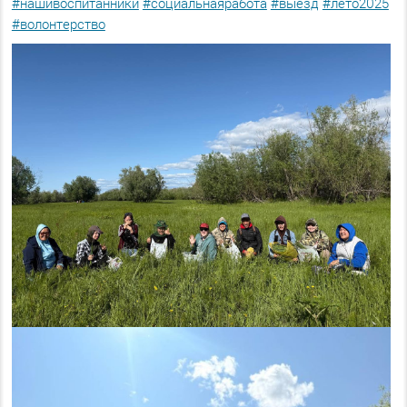
#нашивоспитанники
#социальнаяработа
#выезд
#лето2025
#волонтерство