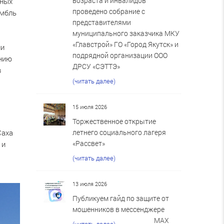
возраста и инвалидов
чных
проведено собрание с
амбль
представителями
муниципального заказчика МКУ
«Главстрой» ГО «Город Якутск» и
ли
подрядной организации ООО
ению
ДРСУ «СЭТТЭ»
в
(читать далее)
15 июля 2026
1
Торжественное открытие
летнего социального лагеря
Саха
«Рассвет»
 и
(читать далее)
13 июля 2026
Публикуем гайд по защите от
мошенников в мессенджере
MAX
(читать далее)