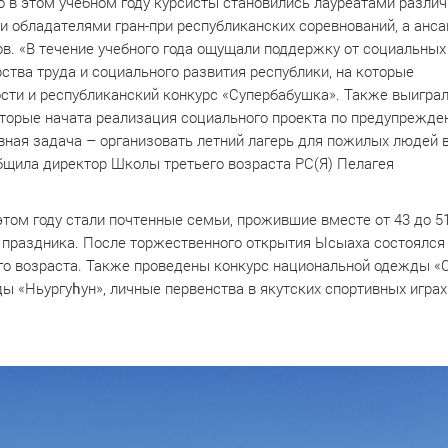
 в этом учебном году курсисты становились лауреатами разли
и обладателями гран-при республиканских соревнований, а анс
в. «В течение учебного года ощущали поддержку от социальных
ства труда и социального развития республики, на которые
сти и республиканский конкурс «Супербабушка». Также выигра
которые начата реализация социального проекта по предупрежд
вная задача – организовать летний лагерь для пожилых людей 
бщила директор Школы третьего возраста РС(Я) Пелагея
том году стали почтенные семьи, прожившие вместе от 43 до 5
в праздника. После торжественного открытия Ысыаха состоялся
го возраста. Также проведены конкурс национальной одежды «
ы «Ньургуһун», личные первенства в якутских спортивных играх