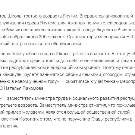
стов Школы третьего возраста Якутии. Впервые организованный
служивания города Якутска для пожилых получателей социальн
 и любимых праздников пожилых людей города Якутска и близле
ьыа5а собрал около 300 человек. Организаторы мероприятия – 
сный центр социального обслуживания.
ершение учебного года в Школе третьего возраста. В этом уч
ых людей, которые открыли для себя новые увлечения и талант
я на республиканском и всероссийском уровнях. Поэтому сегод
а каникулы, будете заниматься своими семьями, огородом, отды
сенью в новом учебном году», — обратилась к участникам мероп
СО Наталья Пахомова.
 – заместитель министра труда и социального развития респуб
ретьего возраста. Заместитель министра отметил, что пожилы
ий пример молодежи, являются большой общественной силой.
кентия Коротких о том, что по поручению Главы республики в
лголетия.