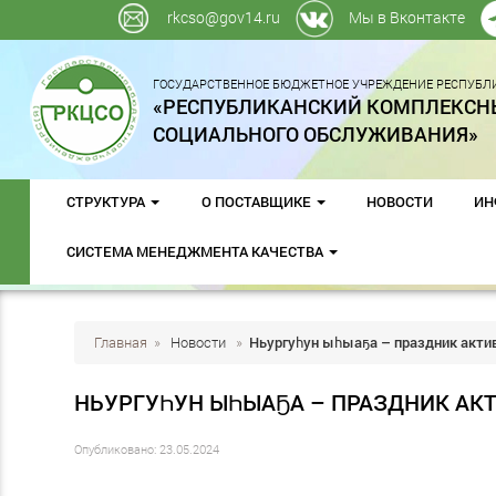
rkcso@gov14.ru
Мы в Вконтакте
ГОСУДАРСТВЕННОЕ БЮДЖЕТНОЕ УЧРЕЖДЕНИЕ РЕСПУБЛИ
«РЕСПУБЛИКАНСКИЙ КОМПЛЕКСН
СОЦИАЛЬНОГО ОБСЛУЖИВАНИЯ»
СТРУКТУРА
О ПОСТАВЩИКЕ
НОВОСТИ
ИН
СИСТЕМА МЕНЕДЖМЕНТА КАЧЕСТВА
Главная
»
Новости
»
Ньургуһун ыһыаҕа – праздник актив
НЬУРГУҺУН ЫҺЫАҔА – ПРАЗДНИК АК
Опубликовано: 23.05.2024