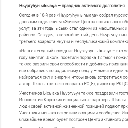
Ньургуһун ыһыаҕа – праздник активного долголетия
Сегодня в 18-й раз «Ньургуһун ыһыаҕа» собрал курси
дневным отделением «Эрчим» Центра социального об
услуг, за эти годы ысыах стал одним из масштабных
районов. Сегодня, в первый летний день Ньургуьун ы
третьего возраста Якутии и Республиканский комплек
«Наш ежегодный праздник Ньургуһун ыһыаҕа – это зав
году занятия Школы посетили порядка 12 тысяч пожил
также развили свои способности и добились признани
все собрались по радостному поводу – вместе идем н
набираться сил и энергии, чтобы вновь встретиться о
автор Школы третьего возраста РС(Я), директор РКЦ
Участников Ысыаха Ньургуьун также поздравили гости
Иннокентий Коротких и социальные партнеры Школы т
люди своей активной жизненной позицией подают ярк
Участники ысыаха встретили овациями сообщение Инно
ближайшее время будет построен Центр активного до