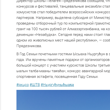
Директор Школы Пелагея Прядезникова сообщила, что
конкурсов и фестивалей, танцевальные ансамбли стал
хомусистов стал победителем всероссийских конкурсо
партнеров. Например, выделена субсидия от Министер
проведены отборочный тур по компьютерной грамотно
грант на 100 тысяч рублей от Алмазэргиэнбанка, на 
деменции «Незабудка». Сегодня перед нами стоит гла
одном из живописных мест нашей республики», — соо
Прядезникова.
В Год Семьи почетными гостями Ысыаха Ньургуһун в э
года. Им вручены памятные подарки от организаторо
большой концерт с участием курсистов Школы третье
ыалын талба-мааны таҥаһа», конкурс авангардной мод
спортивная эстафета, посвященная Году Семьи.
#ркцсо
#ШТВ
#Ньургуһуныһыаҕа