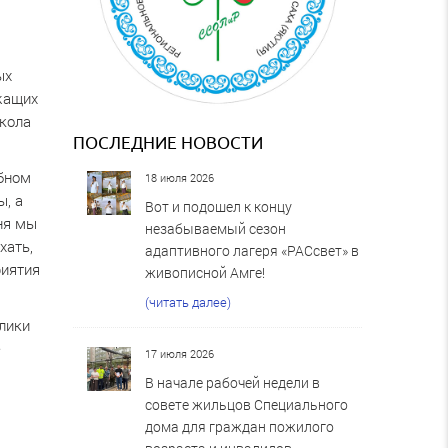
ых
жащих
Школа
ПОСЛЕДНИЕ НОВОСТИ
ебном
18 июля 2026
ы, а
Вот и подошел к концу
ня мы
незабываемый сезон
хать,
адаптивного лагеря «РАСсвет» в
риятия
живописной Амге!
(читать далее)
лики
е
17 июля 2026
В начале рабочей недели в
совете жильцов Специального
дома для граждан пожилого