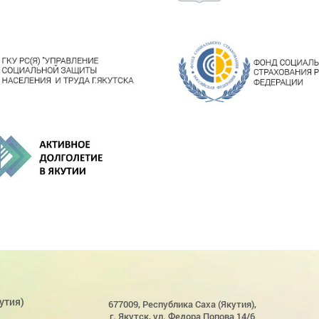
утия)
677009, Республика Саха (Якутия),
г. Якутск, ул. Федора Попова 14/6