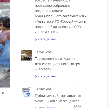
возраста и инвалидов
проведено собрание с
представителями
муниципального заказчика МКУ
«Главстрой» ГО «Город Якутск» и
подрядной организации ООО
ДРСУ «СЭТТЭ»
(читать далее)
15 июля 2026
Торжественное открытие
летнего социального лагеря
«Рассвет»
(читать далее)
13 июля 2026
ыла
Публикуем гайд по защите от
мошенников в мессенджере
MAX
(читать далее)