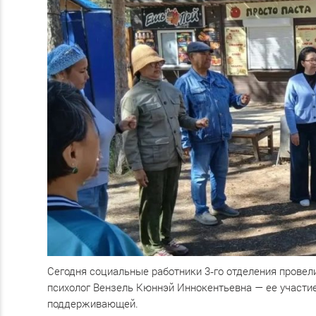
Сегодня социальные работники 3‑го отделения провел
психолог Вензель Кюннэй Иннокентьевна — ее участие
поддерживающей.