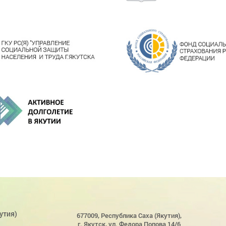
утия)
677009, Республика Саха (Якутия),
г. Якутск, ул. Федора Попова 14/6