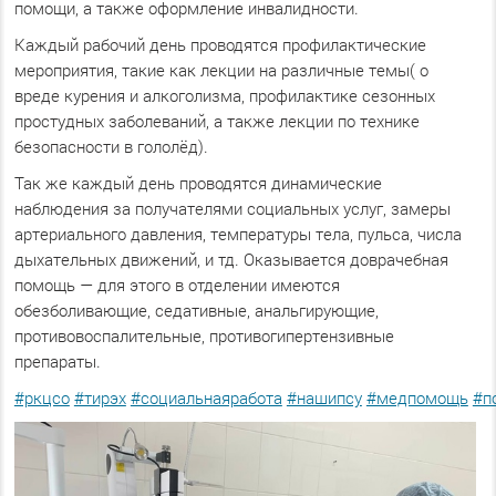
помощи, а также оформление инвалидности.
Каждый рабочий день проводятся профилактические
мероприятия, такие как лекции на различные темы( о
вреде курения и алкоголизма, профилактике сезонных
простудных заболеваний, а также лекции по технике
безопасности в гололёд).
Так же каждый день проводятся динамические
наблюдения за получателями социальных услуг, замеры
артериального давления, температуры тела, пульса, числа
дыхательных движений, и тд. Оказывается доврачебная
помощь — для этого в отделении имеются
обезболивающие, седативные, анальгирующие,
противовоспалительные, противогипертензивные
препараты.
#ркцсо
#тирэх
#социальнаяработа
#нашипсу
#медпомощь
#п