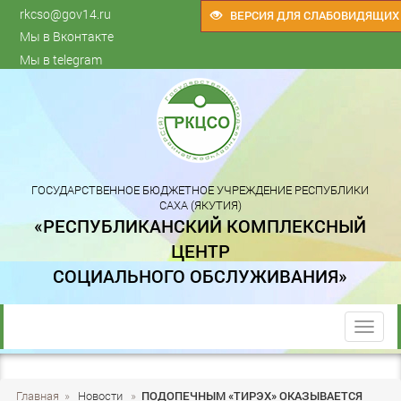
rkcso@gov14.ru
ВЕРСИЯ ДЛЯ СЛАБОВИДЯЩИХ
Мы в Вконтакте
Мы в telegram
ГОСУДАРСТВЕННОЕ БЮДЖЕТНОЕ УЧРЕЖДЕНИЕ РЕСПУБЛИКИ
САХА (ЯКУТИЯ)
«РЕСПУБЛИКАНСКИЙ КОМПЛЕКСНЫЙ
ЦЕНТР
СОЦИАЛЬНОГО ОБСЛУЖИВАНИЯ»
trk
Главная
»
Новости
»
ПОДОПЕЧНЫМ «ТИРЭХ» ОКАЗЫВАЕТСЯ