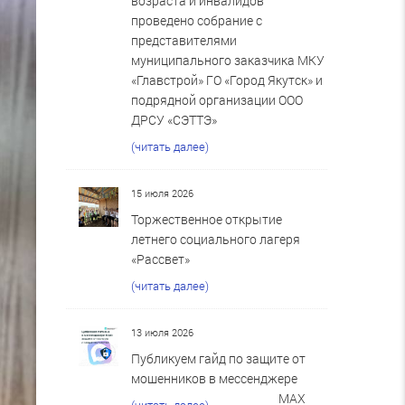
возраста и инвалидов
проведено собрание с
представителями
муниципального заказчика МКУ
«Главстрой» ГО «Город Якутск» и
подрядной организации ООО
ДРСУ «СЭТТЭ»
(читать далее)
15 июля 2026
Торжественное открытие
летнего социального лагеря
«Рассвет»
(читать далее)
13 июля 2026
Публикуем гайд по защите от
мошенников в мессенджере
MAX
(читать далее)