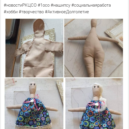
#новостиРКЦСО #1осо #нашипсу #социальнаяработа
#хобби #творчество #АктивноеДолголетие