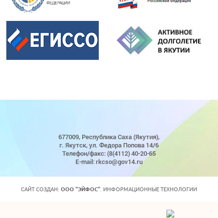
677009, Республика Саха (Якутия),
г. Якутск, ул. Федора Попова 14/6
Телефон/факс: (8(4112) 40-20-65
E-mail: rkcso@gov14.ru
САЙТ СОЗДАН:
ООО "ЭЙФОС"
. ИНФОРМАЦИОННЫЕ ТЕХНОЛОГИИ