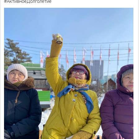
#АктивноеДолголетие