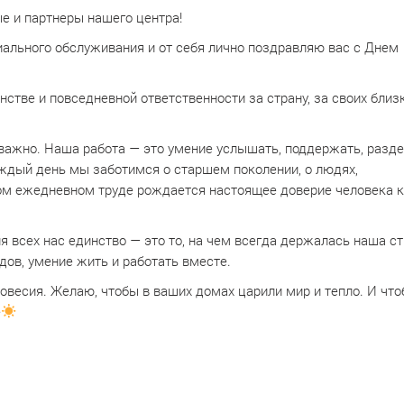
е и партнеры нашего центра!
иального обслуживания и от себя лично поздравляю вас с Днем
нстве и повседневной ответственности за страну, за своих близк
 важно. Наша работа — это умение услышать, поддержать, разд
аждый день мы заботимся о старшем поколении, о людях,
том ежедневном труде рождается настоящее доверие человека 
я всех нас единство — это то, на чем всегда держалась наша ст
дов, умение жить и работать вместе.
весия. Желаю, чтобы в ваших домах царили мир и тепло. И чт
е