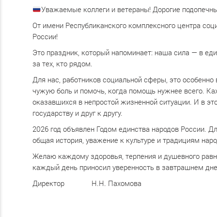
Уважаемые коллеги и ветераны! Дорогие подопечны
От имени Республиканского комплексного центра соц
России!
Это праздник, который напоминает: наша сила — в еди
за тех, кто рядом.
Для нас, работников социальной сферы, это особенно
чужую боль и помочь, когда помощь нужнее всего. К
оказавшихся в непростой жизненной ситуации. И в э
государству и друг к другу.
2026 год объявлен Годом единства народов России. Дл
общая история, уважение к культуре и традициям наро
Желаю каждому здоровья, терпения и душевного равно
каждый день приносил уверенность в завтрашнем дн
Директор Н.Н. Пахомова