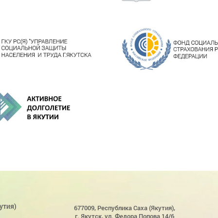
утия)
677009, Республика Саха (Якутия),
г. Якутск, ул. Федора Попова 14/6