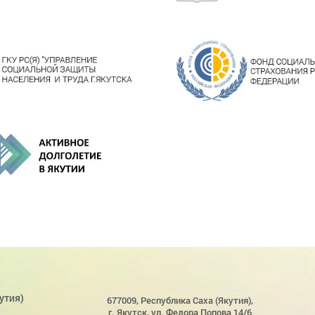
утия)
677009, Республика Саха (Якутия),
г. Якутск, ул. Федора Попова 14/6