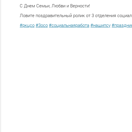
С Днем Семьи, Любви и Верности!
Ловите поздравительный ролик от 3 отделения социа
#ркцсо
#3осо
#социальнаяработа
#нашипсу
#праздни