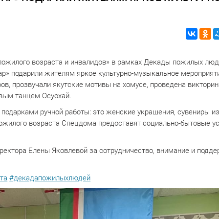
пожилого возраста и инвалидов» в рамках Декады пожилых лю
ар» подарили жителям яркое культурно-музыкальное мероприят
ов, прозвучали якутские мотивы на хомусе, проведена викторин
вым танцем Осуохай.
подарками ручной работы: это женские украшения, сувениры и
пожилого возраста Спецдома предоставят социально-бытовые ус
ректора Елены Яковлевой за сотрудничество, внимание и подд
та
#декадапожилыхлюдей