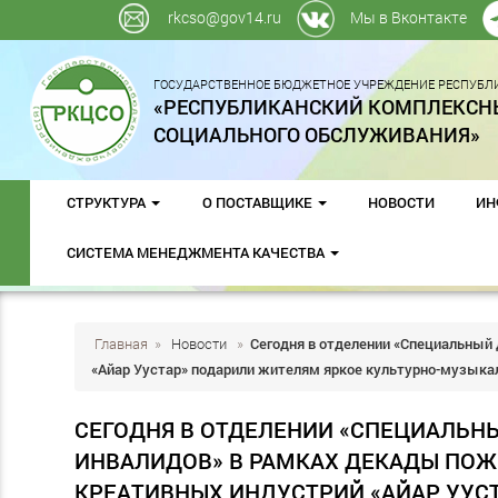
rkcso@gov14.ru
Мы в Вконтакте
ГОСУДАРСТВЕННОЕ БЮДЖЕТНОЕ УЧРЕЖДЕНИЕ РЕСПУБЛИ
«РЕСПУБЛИКАНСКИЙ КОМПЛЕКСН
СОЦИАЛЬНОГО ОБСЛУЖИВАНИЯ»
СТРУКТУРА
О ПОСТАВЩИКЕ
НОВОСТИ
ИН
СИСТЕМА МЕНЕДЖМЕНТА КАЧЕСТВА
Главная
»
Новости
»
Сегодня в отделении «Специальный
«Айар Уустар» подарили жителям яркое культурно-музыка
СЕГОДНЯ В ОТДЕЛЕНИИ «СПЕЦИАЛЬН
ИНВАЛИДОВ» В РАМКАХ ДЕКАДЫ ПО
КРЕАТИВНЫХ ИНДУСТРИЙ «АЙАР УУС