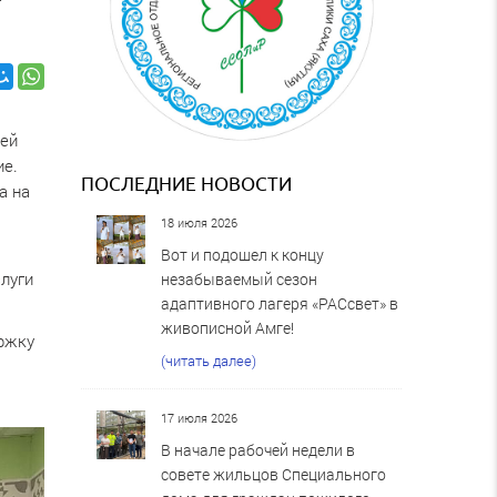
дей
ие.
ПОСЛЕДНИЕ НОВОСТИ
а на
18 июля 2026
з
Вот и подошел к концу
луги
незабываемый сезон
адаптивного лагеря «РАСсвет» в
живописной Амге!
ержку
(читать далее)
17 июля 2026
В начале рабочей недели в
совете жильцов Специального