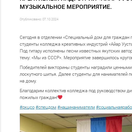
МУЗЫКАЛЬНОЕ МЕРОПРИЯТИЕ.
Опубликовано: 07.10.2024
Сегодня в отделении «Специальный дом для граждан 
студенты колледжа креативных индустрий «Айар Ууст
Под гитару исполнены песни известных якутских автор
тему: «Мы из СССР». Мероприятие завершилось круго
Победителей викторины студенты наградили ценными 
лоскутного шитья. Далее студенты для нанимателей 
на дому.
Благодарим коллектив колледжа под руководством ди
пожилых граждан!
#ркцсо
#спецдом
#нашинаниматели
#социальнаярабо