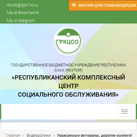
rkcso@gov14.ru
ВЕРСИЯ ДЛЯ СЛАБОВИДЯЩИХ
Мы в Вконтакте
Мы в telegram
ГОСУДАРСТВЕННОЕ БЮДЖЕТНОЕ УЧРЕЖДЕНИЕ РЕСПУБЛИКИ
САХА (ЯКУТИЯ)
«РЕСПУБЛИКАНСКИЙ КОМПЛЕКСНЫЙ
ЦЕНТР
СОЦИАЛЬНОГО ОБСЛУЖИВАНИЯ»
trk
Главная
»
Видеоролики
»
Уважаемые ветераны, дорогие коллеги!