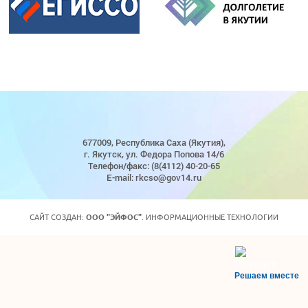
677009, Республика Саха (Якутия),
г. Якутск, ул. Федора Попова 14/6
Телефон/факс: (8(4112) 40-20-65
E-mail: rkcso@gov14.ru
САЙТ СОЗДАН:
ООО "ЭЙФОС"
. ИНФОРМАЦИОННЫЕ ТЕХНОЛОГИИ
Решаем вместе