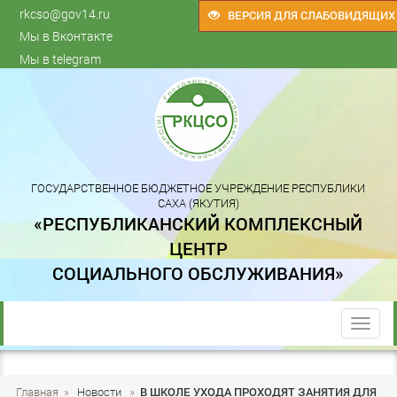
rkcso@gov14.ru
ВЕРСИЯ ДЛЯ СЛАБОВИДЯЩИХ
Мы в Вконтакте
Мы в telegram
ГОСУДАРСТВЕННОЕ БЮДЖЕТНОЕ УЧРЕЖДЕНИЕ РЕСПУБЛИКИ
САХА (ЯКУТИЯ)
«РЕСПУБЛИКАНСКИЙ КОМПЛЕКСНЫЙ
ЦЕНТР
СОЦИАЛЬНОГО ОБСЛУЖИВАНИЯ»
trk
Главная
»
Новости
»
В ШКОЛЕ УХОДА ПРОХОДЯТ ЗАНЯТИЯ ДЛЯ