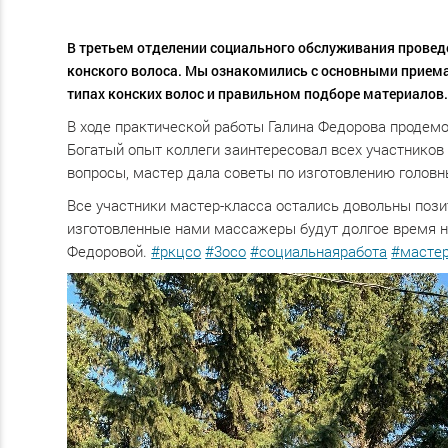
В третьем отделении социального обслуживания провед
конского волоса. Мы ознакомились с основными приемам
типах конских волос и правильном подборе материалов
В ходе практической работы Галина Федорова продемо
Богатый опыт коллеги заинтересовал всех участнико
вопросы, мастер дала советы по изготовлению головны
Все участники мастер-класса остались довольны поз
изготовленные нами массажеры будут долгое время н
Федоровой.
#ркцсо
#3осо
#социальнаяработа
#масте