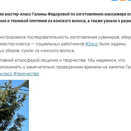
ен мастер-класс Галины Федоровой по изготовлению массажера и
и и техникой плетения из конского волоса, а также узнали о раз
.
нстрировала последовательность изготовления сувениров, обер
в мастер-класса — социальных работников
#3осо
: были заданы
х уборов, сумок из конского волоса.
итивной атмосферой общения и творчества. Мы надеемся, что
апоминать о замечательно проведенном времени на занятии Г
ркласс
#творчество