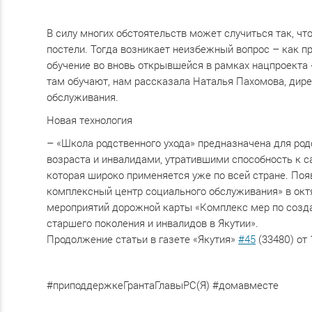
В силу многих обстоятельств может случиться так, чт
постели. Тогда возникает неизбежный вопрос – как п
обучение во вновь открывшейся в рамках нацпроекта 
там обучают, нам рассказала Наталья Пахомова, дир
обслуживания.
Новая технология
– «Школа родственного ухода» предназначена для ро
возраста и инвалидами, утратившими способность к 
которая широко применяется уже по всей стране. Появ
комплексный центр социального обслуживания» в октя
мероприятий дорожной карты «Комплекс мер по созд
старшего поколения и инвалидов в Якутии».
Продолжение статьи в газете «Якутия»
#45
(33480) от 
#приподдержкеГрантаГлавыРС(Я) #домавместе