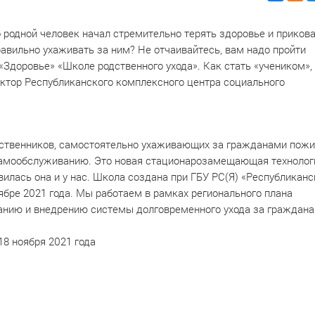
о родной человек начал стремительно терять здоровье и прикова
равильно ухаживать за ним? Не отчаивайтесь, вам надо пройти
«Здоровье» «Школе родственного ухода». Как стать «учеником»,
ектор Республиканского комплексного центра социального
дственников, самостоятельно ухаживающих за гражданами пожи
самообслуживанию. Это новая стационарозамещающая технолог
илась она и у нас. Школа создана при ГБУ РС(Я) «Республиканс
бре 2021 года. Мы работаем в рамках регионального плана
анию и внедрению системы долговременного ухода за граждан
18 ноября 2021 года