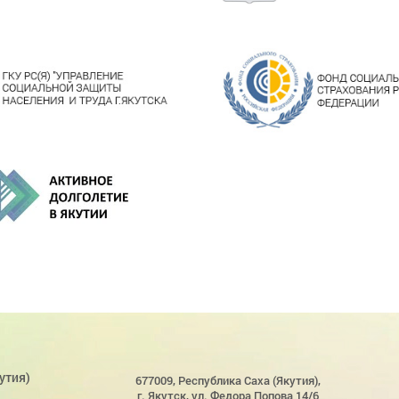
утия)
677009, Республика Саха (Якутия),
г. Якутск, ул. Федора Попова 14/6