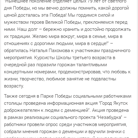
“Нынешнее поколение отделяет целых 79 лет от светлого
дня Победы, но мы вечно должны помнить, какой дорогой
ценой досталась эта Победа! Мы гордимся силой и
мужеством героев Великой Победы, преклоняемся перед
ними. Наш долг – бережно хранить и достойно продолжать
их традиции. Желаю мира вокруг, мира в семье, мира в
отношениях с дорогими людьми, мира в сердце!” –
обратилась Наталья Пахомова к участникам праздничного
мероприятия. Курсисты Школы третьего возраста в
очередной раз поразили горожан талантливыми
концертными номерами, продемонстрировав, что любовь к
жизни, творчество, любимое занятие не подвластны
возрасту.
Также сегодня в Парке Победы социальными работниками
столицы проведена информационная акция “Город Якутск
доброжелателен к людям с деменцией”. Акция проведена
в рамках реализации социального проекта “Незабудка” –
работники провели опрос среди участников мероприятия,
собрали мнения горожан о деменции и вручили значки с