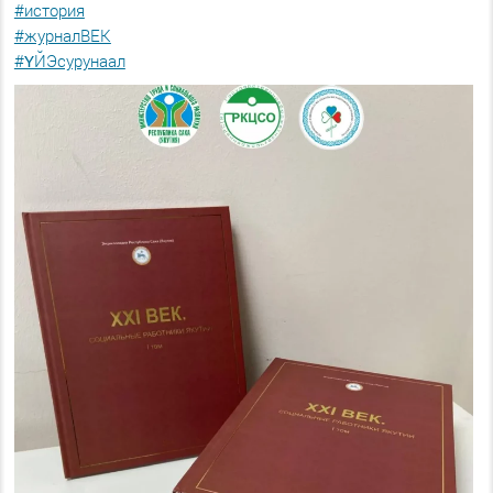
#история
#журналВЕК
#ҮЙЭсурунаал