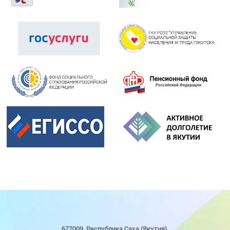
677009, Республика Саха (Якутия),