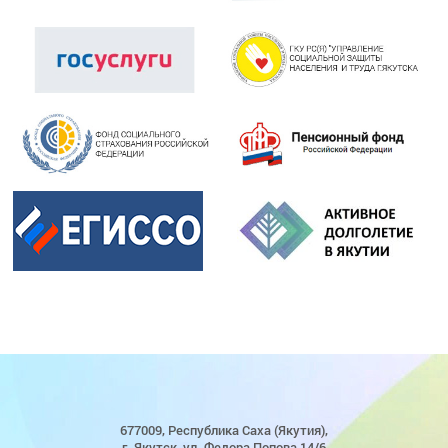
677009, Республика Саха (Якутия),
г. Якутск, ул. Федора Попова 14/6