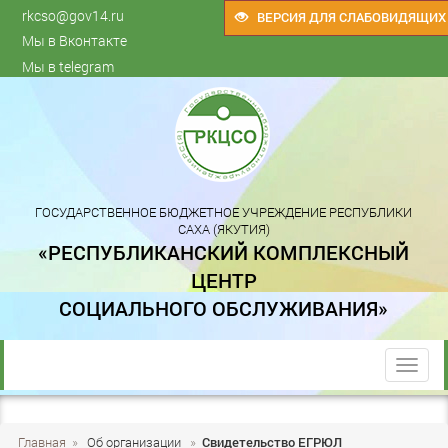
rkcso@gov14.ru
ВЕРСИЯ ДЛЯ СЛАБОВИДЯЩИХ
Мы в Вконтакте
Мы в telegram
ГОСУДАРСТВЕННОЕ БЮДЖЕТНОЕ УЧРЕЖДЕНИЕ РЕСПУБЛИКИ
САХА (ЯКУТИЯ)
«РЕСПУБЛИКАНСКИЙ КОМПЛЕКСНЫЙ
ЦЕНТР
СОЦИАЛЬНОГО ОБСЛУЖИВАНИЯ»
trk
Главная
»
Об организации
»
Свидетельство ЕГРЮЛ