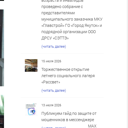
возраста и инвалидов
проведено собрание с
представителями
муниципального заказчика МКУ
«Главстрой» ГО «Город Якутск» и
подрядной организации ООО
ДРСУ «СЭТТЭ»
(читать далее)
15 июля 2026
Торжественное открытие
летнего социального лагеря
«Рассвет»
(читать далее)
13 июля 2026
Публикуем гайд по защите от
мошенников в мессенджере
MAX
(читать далее)