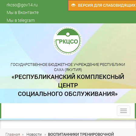
rkcso@gov14.ru
ВЕРСИЯ ДЛЯ СЛАБОВИДЯЩИХ
Мы в Вконтакте
Мы в telegram
ГОСУДАРСТВЕННОЕ БЮДЖЕТНОЕ УЧРЕЖДЕНИЕ РЕСПУБЛИКИ
САХА (ЯКУТИЯ)
«РЕСПУБЛИКАНСКИЙ КОМПЛЕКСНЫЙ
ЦЕНТР
СОЦИАЛЬНОГО ОБСЛУЖИВАНИЯ»
trk
Главная
»
Новости
»
ВОСПИТАННИКИ ТРЕНИРОВОЧНОЙ