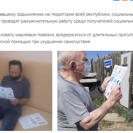
авшему задымлению на территории всей республики, социальн
но проводят разъяснительную работу среди получателей социаль
овать марлевые повязки, воздержаться от длительных прогуло
нской помощью при ухудшении самочуствия.