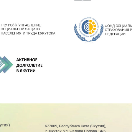
утия)
677009, Республика Саха (Якутия),
г. Якутск, ул. Федора Попова 14/6